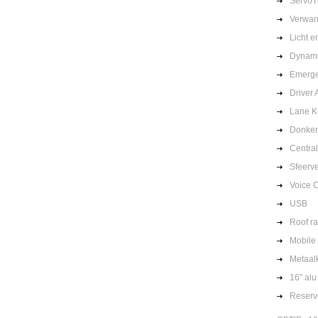
ServoT
Verwar
Licht 
Dynami
Emerge
Driver 
Lane K
Donker
Centra
Sfeerve
Voice C
USB
Roof ra
Mobile 
Metaalk
16" alu
Reserv