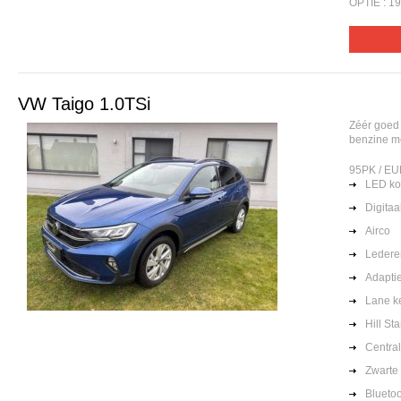
OPTIE : 19
VW Taigo 1.0TSi
Zéér goed
benzine m
95PK / EU
LED k
Digita
Airco
Lederen
Adaptie
Lane k
Hill Sta
Centra
Zwarte 
Blueto