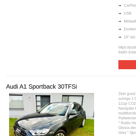
CarPla
USB
Metaalk
Donker
16" alu
https://pu
9a80-3cbe
Audi A1 Sportback 30TFSi
Zéér goed
zuinige 1.
111gr CO2 
Navigatie 
multifuncti
Parkeerse
* Radio Hi
Glosss dec
Grey * Sp