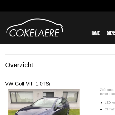
Home
Dien
Overzicht
VW Golf VIII 1.0TSi
Zéér goed
motor 110
LED k
Climatr