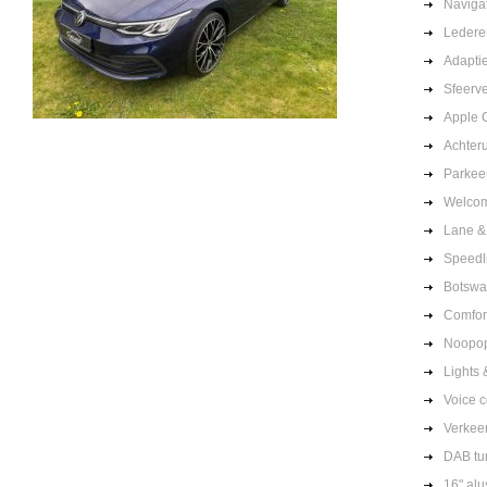
Naviga
Lederen
Adaptie
Sfeerve
Apple 
Achteru
Parkee
Welcom
Lane & 
Speedl
Botswa
Comfort
Noopop
Lights 
Voice c
Verkee
DAB tu
16" al