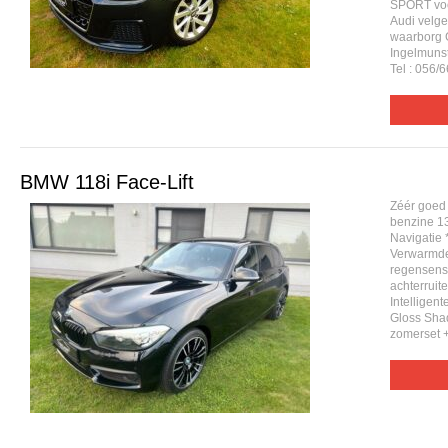
SPORT voo
Audi velge
waarborg
Ingelmun
Tel : 056/6
BMW 118i Face-Lift
Zéér goed
benzine 1
Navigatie 
Verwarmde 
regensens
achterruit
Intelligen
Gloss Shad
zomerset +