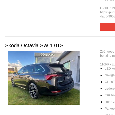
OPTIE : 19
https://pu
4ad5-9053
Skoda Octavia SW 1.0TSi
Zéér goed
benzine m
110PK / 
LED k
Naviga
ClimaT
Lederen
Cruise-
Rear V
Parkee