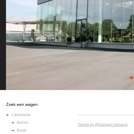
1
Zoek een wagen
Carrosserie
Berline
Tweets by @GarageCokelaere
Break