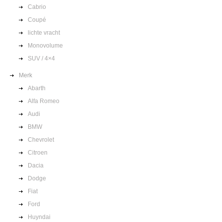
Cabrio
Coupé
lichte vracht
Monovolume
SUV / 4×4
Merk
Abarth
Alfa Romeo
Audi
BMW
Chevrolet
Citroen
Dacia
Dodge
Fiat
Ford
Huyndai