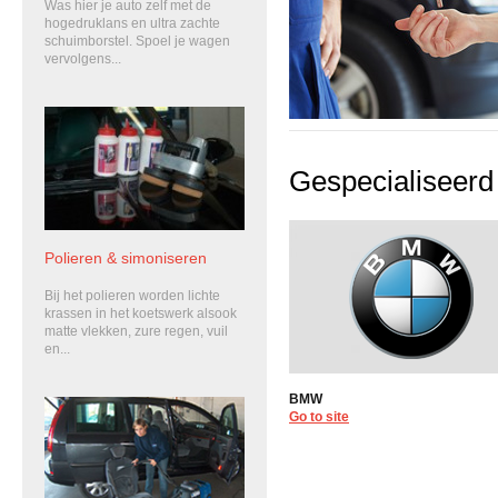
Was hier je auto zelf met de
hogedruklans en ultra zachte
schuimborstel. Spoel je wagen
vervolgens...
Gespecialiseerd 
Polieren & simoniseren
Bij het polieren worden lichte
krassen in het koetswerk alsook
matte vlekken, zure regen, vuil
en...
BMW
Go to site