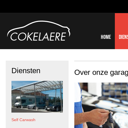
Home
Dien
Diensten
Over onze gara
Self Carwash