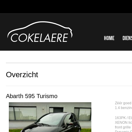
Home
Dien
Overzicht
Abarth 595 Turismo
Zéér goed
1.4 benzin
163PK / E
XENON lich
front grill