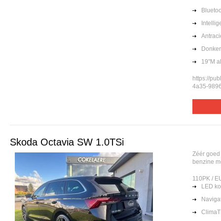
Blueto
Intelli
Antrac
Donker
19"M a
https://pu
4a35-9896
Skoda Octavia SW 1.0TSi
Zéér goed
benzine m
110PK / 
LED k
Naviga
ClimaT