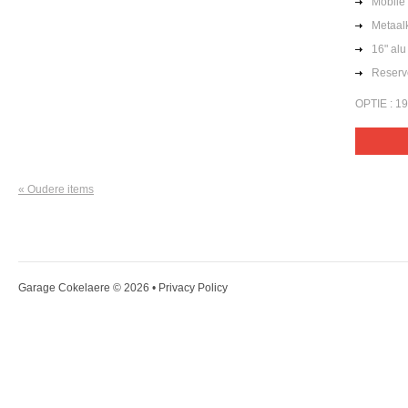
Mobile 
Metaalk
16" alu
Reserv
OPTIE : 19
« Oudere items
Garage Cokelaere
© 2026 •
Privacy Policy