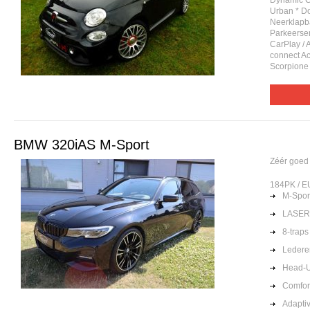
Dynamic Co
Urban * Do
Neerklapba
Parkeersen
CarPlay / 
connect Ac
Scorpione 
BMW 320iAS M-Sport
Zéér goed
184PK / E
M-Spor
LASER
8-trap
Ledere
Head-U
Comfor
Adapti