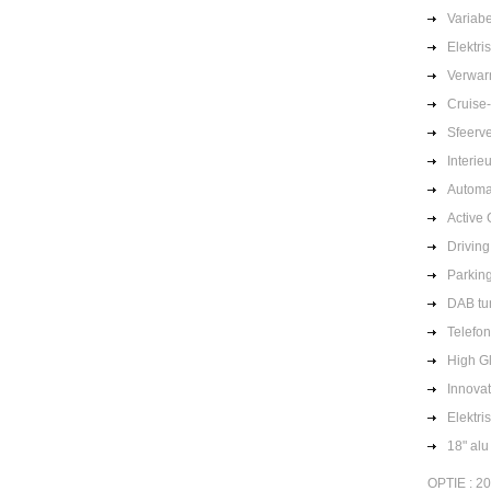
Variabe
Elektri
Verwar
Cruise-
Sfeerve
Interieu
Automa
Active 
Driving
Parkin
DAB tu
Telefon
High G
Innova
Elektri
18" alu
OPTIE : 20