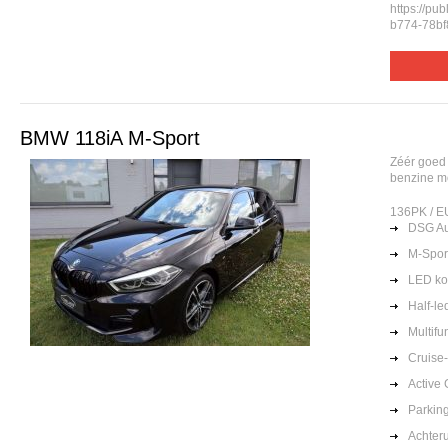
https://pu
b774-78bf
BMW 118iA M-Sport
Zéér goed
benzine m
136PK / E
DSG Au
M-Sport
LED k
Half-le
Multifu
Cruise-
Active 
Parkin
Achteru