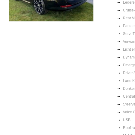
Lederen
Cruise-
Rear V
Parkee
ServoT
Verwar
Licht 
Dynami
Emerge
Driver 
Lane K
Donker
Centra
Sfeerve
Voice C
USB
Roof ra