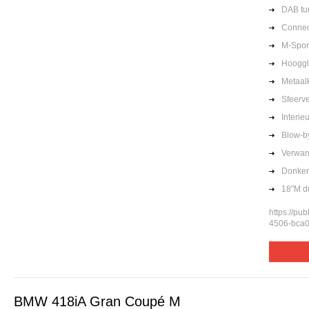
DAB tu
Connec
M-Spor
Hooggl
Metaalk
Sfeerve
Interie
Blow-b
Verwar
Donker
18"M d
https://pu
4506-bca0
BMW 418iA Gran Coupé M