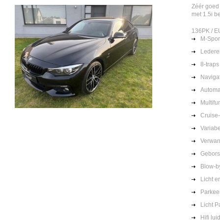
Zéér goed
met 1.5i b
136PK / E
M-Spor
Lederen
8-trap
Navigat
Automa
Multifu
Cruise-
Variabe
Verwar
Geborst
Blow-b
Licht 
Parkee
Licht P
Hifi lu