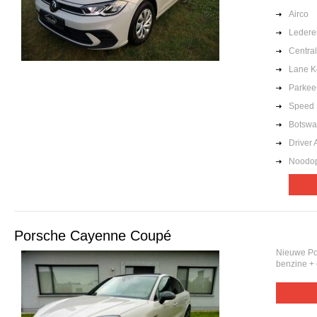
Airco
Lederen
Centra
Lane K
Parkee
Speed 
Botswa
Driver 
Noodop
Porsche Cayenne Coupé
Nieuwe Po
benzine +