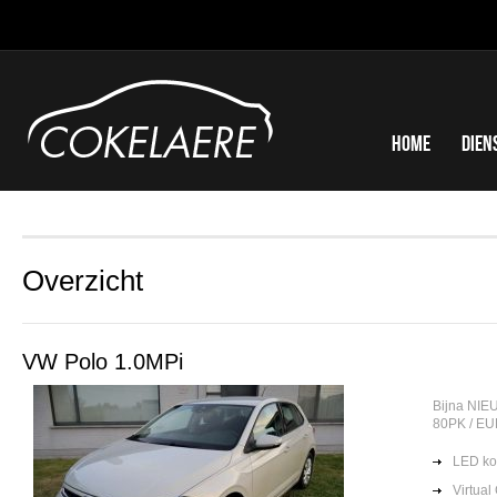
Home
Dien
Overzicht
VW Polo 1.0MPi
Bijna NIE
80PK / EU
LED k
Virtual