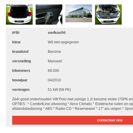
verkocht
prijs
kleur
Wit niet opgegeven
brandstof
Benzine
versnelling
Manueel
kilometers
69.000
bouwjaar
04/2010
vermogen
51 kW (69 PK)
Zéér goed onderhouden VW Polo met zuinige 1.2i benzine motor (70PK
OPTIES : * ComfortLine uitvoering * Airco Climatic * Elektrische ruiten en 
afstandsbediening * ABS * Radio CD * Reservewiel * 17" alu velgen * Spo
contacteer ons