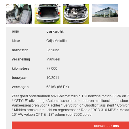
verkocht
prijs
kleur
Grijs Metallic
brandstof
Benzine
versnelling
Manueel
kilometers
77.000
bouwjaar
10/2011
vermogen
63 kW (86 PK)
Zéér goed onderhouden VW Golf met zuinig 1.2i benzine motor (86PK e
! *"STYLE" uitvoering * Automatische airco * Lederen multifunctioneel stuu
Parkeersensoren voor + achter * Servotronic * Grootlicht assistent * Comf
* Midden armsteun * Licht en regensensor * Radio "RCD 310 MP3" * Metaalk
16" VW velgen OPTIE : 18" velgen voor 750€ opleg
contacteer ons