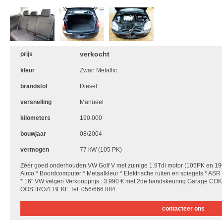
verkocht
prijs
kleur
Zwart Metallic
brandstof
Diesel
versnelling
Manueel
kilometers
190.000
bouwjaar
08/2004
vermogen
77 kW (105 PK)
Zéér goed onderhouden VW Golf V met zuinige 1.9Tdi motor (105PK en 19
Airco * Boordcomputer * Metaalkleur * Elektrische ruiten en spiegels * ASR :
* 16" VW velgen Verkoopprijs : 3.990 € met 2de handskeuring Garage 
OOSTROZEBEKE Tel: 056/666.884
contacteer ons