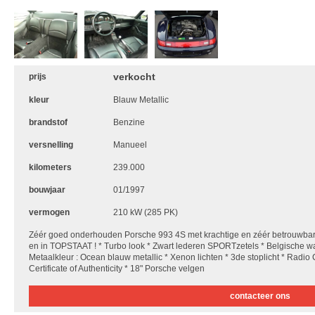
verkocht
prijs
kleur
Blauw Metallic
brandstof
Benzine
versnelling
Manueel
kilometers
239.000
bouwjaar
01/1997
vermogen
210 kW (285 PK)
Zéér goed onderhouden Porsche 993 4S met krachtige en zéér betrouwba
en in TOPSTAAT ! * Turbo look * Zwart lederen SPORTzetels * Belgische w
Metaalkleur : Ocean blauw metallic * Xenon lichten * 3de stoplicht * Rad
Certificate of Authenticity * 18" Porsche velgen
contacteer ons