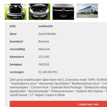
verkocht
prijs
kleur
Zwart Metallic
brandstof
Benzine
versnelling
Manueel
kilometers
152.000
bouwjaar
09/2016
vermogen
51 kW (69 PK)
Zéér goed onderhouden Opel Adam met 1.2i benzine motor 70PK / EURO6b 
* Automatische airco * Verwarmde SportZetels * Multifunctioneel stuur * Col
interieurlijsten * Chrome Pack * Darkside Roof Package * Elektrische inkl
dagrijlichten * Boordcomputer * Parkeersensoren * Grafisch Info Display *
SportChassis * 17" velgen Copper & White
contacteer ons