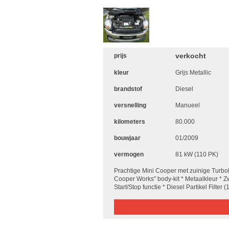
verkocht
prijs
kleur
Grijs Metallic
brandstof
Diesel
versnelling
Manueel
kilometers
80.000
bouwjaar
01/2009
vermogen
81 kW (110 PK)
Prachtige Mini Cooper met zuinige Turbo
Cooper Works" body-kit * Metaalkleur * Zw
Start/Stop functie * Diesel Partikel Filte