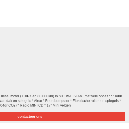
Diesel motor (110PK en 80.000km) in NIEUWE STAAT met vele opties : * "John
art dak en spiegels * Airco * Boordcomputer * Elektrische ruiten en spiegels *
r (104gr CO2) * Radio MINI CD * 17" Mini velgen
contacteer ons