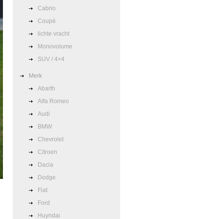
Cabrio
Coupé
lichte vracht
Monovolume
SUV / 4×4
Merk
Abarth
Alfa Romeo
Audi
BMW
Chevrolet
Citroen
Dacia
Dodge
Fiat
Ford
Huyndai