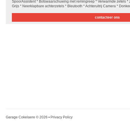
SpoorAssistent * Botswaarschuwing met remingreep * Verwarmde zetels * 
Grijs * Neerklapbare achterzetels * Bleutooth * Achteruitrij Camera * Donker
contacteer ons
Garage Cokelaere
© 2026 •
Privacy Policy