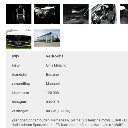
verkocht
prijs
kleur
Grijs Metallic
brandstof
Benzine
versnelling
Manueel
kilometers
120.000
bouwjaar
03/2019
vermogen
80 kW (109 PK)
Zéér goed onderhouden Merdeces A160 met 1.3 benzine motor 110PK / E
Half Lederen Sportzetels * LED koplampen * Automatische airco * Multifunct