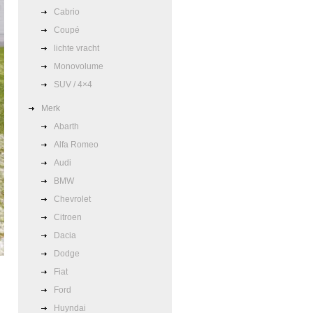
Cabrio
Coupé
lichte vracht
Monovolume
SUV / 4×4
Merk
Abarth
Alfa Romeo
Audi
BMW
Chevrolet
Citroen
Dacia
Dodge
Fiat
Ford
Huyndai