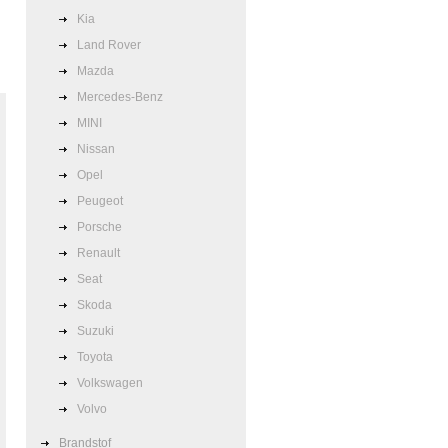
Kia
Land Rover
Mazda
Mercedes-Benz
MINI
Nissan
Opel
Peugeot
Porsche
Renault
Seat
Skoda
Suzuki
Toyota
Volkswagen
Volvo
Brandstof