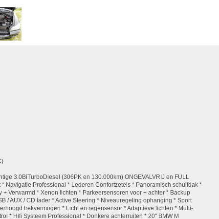
K)
chtige 3.0BiTurboDiesel (306PK en 130.000km) ONGEVALVRIJ en FULL
 * Navigatie Professional * Lederen Confortzetels * Panoramisch schuifdak *
ry + Verwarmd * Xenon lichten * Parkeersensoren voor + achter * Backup
B / AUX / CD lader * Active Steering * Niveauregeling ophanging * Sport
rhoogd trekvermogen * Licht en regensensor * Adaptieve lichten * Multi-
trol * Hifi Systeem Professional * Donkere achterruiten * 20" BMW M