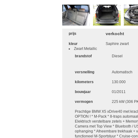
verkocht
prijs
kleur
Saphire zwart
Zwart Metallic
brandstof
Diesel
versnelling
Automatisch
kilometers
130.000
bouwjaar
01/2011
vermogen
225 kW (306 P
Prachtige BMW X5 xDrive40 met kra
OPTION ! * M-Pack * 8-traps automaat
Elektrisch verstelbare zetels + Memo
Camera met Top View * Bluetooth / US
ophanging * Afneembare trekhaak + ve
functioneel M-Sportstuur * Cruise-con