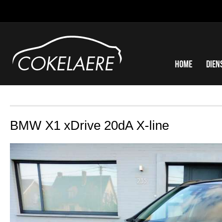
Home
Dien
BMW X1 xDrive 20dA X-line