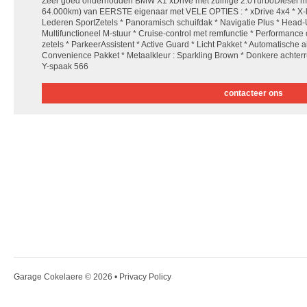
Zéér goed onderhouden BMW X1 xDrive met zuinige 2.0TurboDiesel m
64.000km) van EERSTE eigenaar met VELE OPTIES : * xDrive 4x4 * X-lin
Lederen SportZetels * Panoramisch schuifdak * Navigatie Plus * Head-U
Multifunctioneel M-stuur * Cruise-control met remfunctie * Performance 
zetels * ParkeerAssistent * Active Guard * Licht Pakket * Automatische
Convenience Pakket * Metaalkleur : Sparkling Brown * Donkere achterr
Y-spaak 566
contacteer ons
Garage Cokelaere
© 2026 •
Privacy Policy