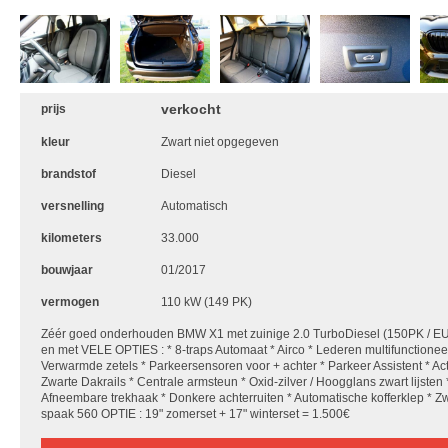
verkocht
prijs
kleur
Zwart niet opgegeven
brandstof
Diesel
versnelling
Automatisch
kilometers
33.000
bouwjaar
01/2017
vermogen
110 kW (149 PK)
Zéér goed onderhouden BMW X1 met zuinige 2.0 TurboDiesel (150PK / 
en met VELE OPTIES : * 8-traps Automaat * Airco * Lederen multifunctioneel
Verwarmde zetels * Parkeersensoren voor + achter * Parkeer Assistent * Act
Zwarte Dakrails * Centrale armsteun * Oxid-zilver / Hoogglans zwart lijsten 
Afneembare trekhaak * Donkere achterruiten * Automatische kofferklep * Z
spaak 560 OPTIE : 19" zomerset + 17" winterset = 1.500€