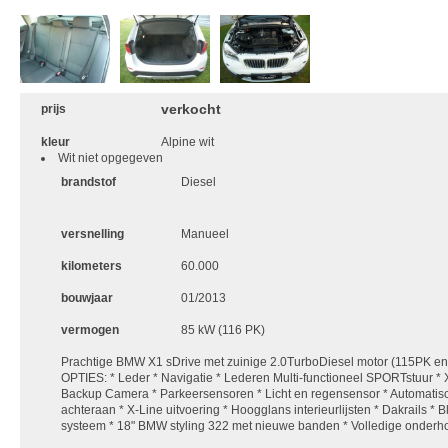
verkocht
prijs
kleur
Alpine wit
Wit niet opgegeven
brandstof
Diesel
versnelling
Manueel
kilometers
60.000
bouwjaar
01/2013
vermogen
85 kW (116 PK)
Prachtige BMW X1 sDrive met zuinige 2.0TurboDiesel motor (115PK 
OPTIES: * Leder * Navigatie * Lederen Multi-functioneel SPORTstuur * 
Backup Camera * Parkeersensoren * Licht en regensensor * Automatisch
achteraan * X-Line uitvoering * Hoogglans interieurlijsten * Dakrails * 
systeem * 18" BMW styling 322 met nieuwe banden * Volledige onderh