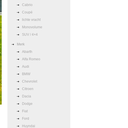
Cabrio
Coupé
lichte vracht
Monovolume
SUV / 4×4
Merk
Abarth
Alfa Romeo
Audi
BMW
Chevrolet
Citroen
Dacia
Dodge
Fiat
Ford
Huyndai