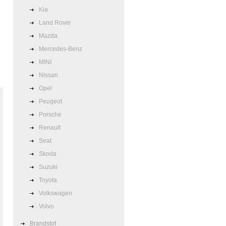
Kia
Land Rover
Mazda
Mercedes-Benz
MINI
Nissan
Opel
Peugeot
Porsche
Renault
Seat
Skoda
Suzuki
Toyota
Volkswagen
Volvo
Brandstof