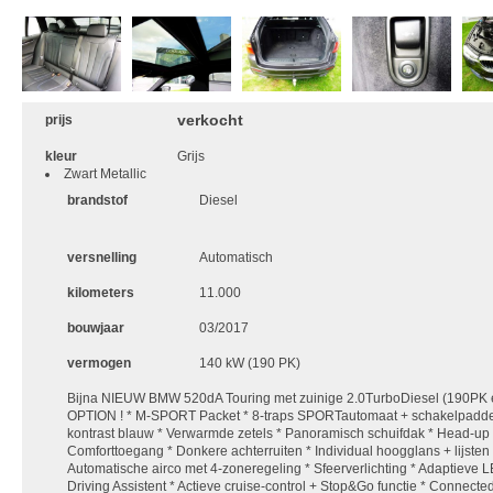
verkocht
prijs
kleur
Grijs
Zwart Metallic
brandstof
Diesel
versnelling
Automatisch
kilometers
11.000
bouwjaar
03/2017
vermogen
140 kW (190 PK)
Bijna NIEUW BMW 520dA Touring met zuinige 2.0TurboDiesel (190P
OPTION ! * M-SPORT Packet * 8-traps SPORTautomaat + schakelpaddel
kontrast blauw * Verwarmde zetels * Panoramisch schuifdak * Head-up *
Comforttoegang * Donkere achterruiten * Individual hoogglans + lijsten *
Automatische airco met 4-zoneregeling * Sfeerverlichting * Adaptieve L
Driving Assistent * Actieve cruise-control + Stop&Go functie * Connecte