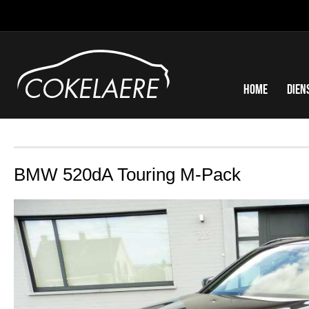
Home
Dien
BMW 520dA Touring M-Pack