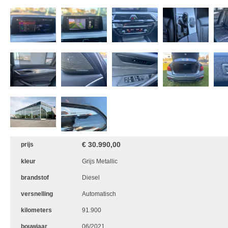
€ 30.990,00
prijs
kleur
Grijs Metallic
brandstof
Diesel
versnelling
Automatisch
kilometers
91.900
bouwjaar
06/2021