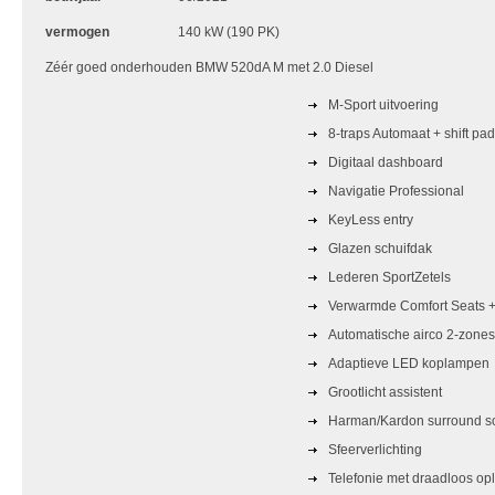
vermogen
140 kW (190 PK)
Zéér goed onderhouden BMW 520dA M met 2.0 Diesel
M-Sport uitvoering
8-traps Automaat + shift pa
Digitaal dashboard
Navigatie Professional
KeyLess entry
Glazen schuifdak
Lederen SportZetels
Verwarmde Comfort Seats 
Automatische airco 2-zones
Adaptieve LED koplampen
Grootlicht assistent
Harman/Kardon surround s
Sfeerverlichting
Telefonie met draadloos op