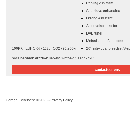
Parking Assistant
Adaptieve ophanging
Driving Assistant
Automatische koffer
DAB tuner
Metaalkleur : Bleustone
190PK / EURO 6d / 112gr CO2 / 91.900km
20" Individual breedset V-
pass.be/vhr/95ef22fa-b1ac-4953-bf7e-df5aedd2c285
contacteer ons
Garage Cokelaere
© 2026 •
Privacy Policy