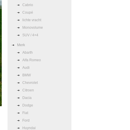
Cabrio
Coupé
lichte vracht
Monovolume
SUV / 4×4
Merk
Abarth
Alfa Romeo
Audi
BMW
Chevrolet
Citroen
Dacia
Dodge
Fiat
Ford
Huyndai