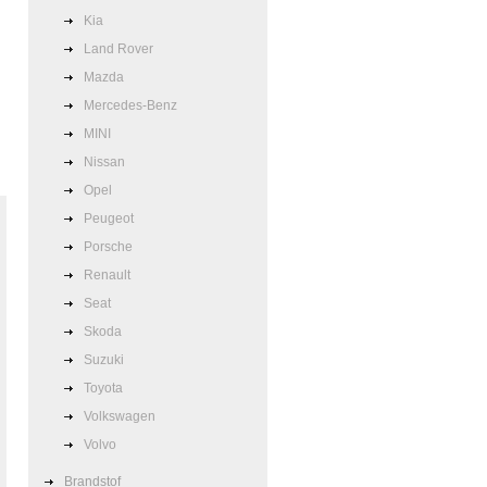
Kia
Land Rover
Mazda
Mercedes-Benz
MINI
Nissan
Opel
Peugeot
Porsche
Renault
Seat
Skoda
Suzuki
Toyota
Volkswagen
Volvo
Brandstof