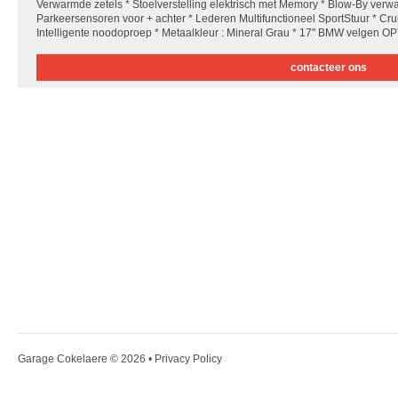
Verwarmde zetels * Stoelverstelling elektrisch met Memory * Blow-By verwarme
Parkeersensoren voor + achter * Lederen Multifunctioneel SportStuur * Crui
Intelligente noodoproep * Metaalkleur : Mineral Grau * 17" BMW velgen OPT
contacteer ons
Garage Cokelaere
© 2026 •
Privacy Policy