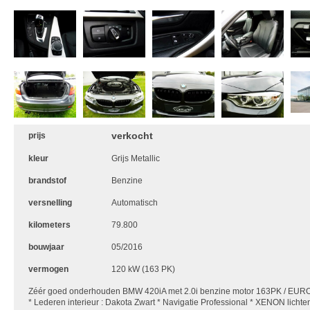
verkocht
prijs
kleur
Grijs Metallic
brandstof
Benzine
versnelling
Automatisch
kilometers
79.800
bouwjaar
05/2016
vermogen
120 kW (163 PK)
Zéér goed onderhouden BMW 420iA met 2.0i benzine motor 163PK / EURO 
* Lederen interieur : Dakota Zwart * Navigatie Professional * XENON lichte