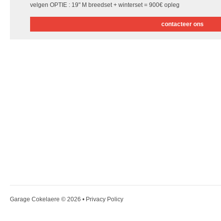
velgen OPTIE : 19" M breedset + winterset = 900€ opleg
contacteer ons
Garage Cokelaere
© 2026 •
Privacy Policy