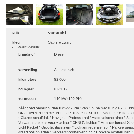
verkocht
prijs
kleur
Saphire zwart
Zwart Metallic
brandstof
Diesel
versnelling
Automatisch
kilometers
82.000
bouwjaar
01/2017
vermogen
140 kW (190 PK)
Zéér goed onderhouden BMW 420dA Gran Coupé met zuinige 2.0Turbo
ONGEVALVRIJ en met VELE OPTIES : * LUXURY uitvoering * 8-traps aut
* Glazen schuifdak * Navigatie Professional * Automatische airco * Stoe
Verwarmde zetels voor + achter * XENON lichten * Multifunctioneel Spor
Licht Packet * Grootlichtassistent * Licht en regensensor * Parkeersens
draadloos opladen * Verkeersbordherkenning * Donkere achterruiten * 