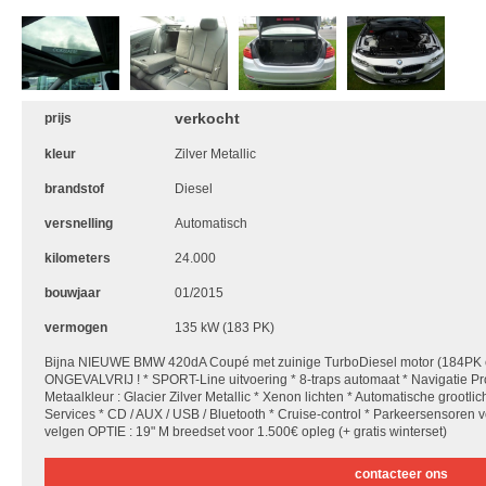
verkocht
prijs
kleur
Zilver Metallic
brandstof
Diesel
versnelling
Automatisch
kilometers
24.000
bouwjaar
01/2015
vermogen
135 kW (183 PK)
Bijna NIEUWE BMW 420dA Coupé met zuinige TurboDiesel motor (184PK
ONGEVALVRIJ ! * SPORT-Line uitvoering * 8-traps automaat * Navigatie Pr
Metaalkleur : Glacier Zilver Metallic * Xenon lichten * Automatische grootli
Services * CD / AUX / USB / Bluetooth * Cruise-control * Parkeersensore
velgen OPTIE : 19" M breedset voor 1.500€ opleg (+ gratis winterset)
contacteer ons