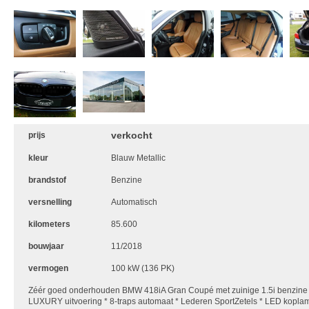
verkocht
prijs
kleur
Blauw Metallic
brandstof
Benzine
versnelling
Automatisch
kilometers
85.600
bouwjaar
11/2018
vermogen
100 kW (136 PK)
Zéér goed onderhouden BMW 418iA Gran Coupé met zuinige 1.5i benzine 
LUXURY uitvoering * 8-traps automaat * Lederen SportZetels * LED koplamp