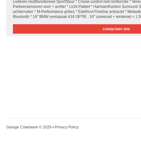
Lederen multifunctioneel SportStuur * Cruise-control met remfunctie * Verw
Parkeersensoren voor + achter * Licht Pakket * Harman/Kardon Surround 
achterruiten * M-Performance grilles * Edelhout Fineline antraciet * Metaal
Bluetooth * 18" BMW veelspaak 416 OPTIE : 19" zomerset + winterset = 1.
contacteer ons
Garage Cokelaere
© 2026 •
Privacy Policy