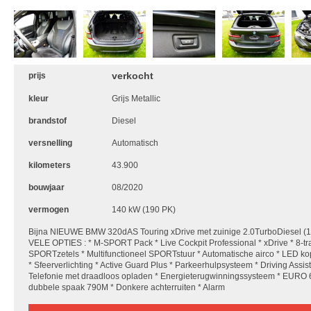
verkocht
prijs
kleur
Grijs Metallic
brandstof
Diesel
versnelling
Automatisch
kilometers
43.900
bouwjaar
08/2020
vermogen
140 kW (190 PK)
Bijna NIEUWE BMW 320dAS Touring xDrive met zuinige 2.0TurboDiesel 
VELE OPTIES : * M-SPORT Pack * Live Cockpit Professional * xDrive * 8-
SPORTzetels * Multifunctioneel SPORTstuur * Automatische airco * LED kop
* Sfeerverlichting * Active Guard Plus * Parkeerhulpsysteem * Driving Ass
Telefonie met draadloos opladen * Energieterugwinningssysteem * EURO 6
dubbele spaak 790M * Donkere achterruiten * Alarm