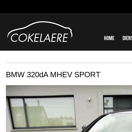
Home
Dien
BMW 320dA MHEV SPORT