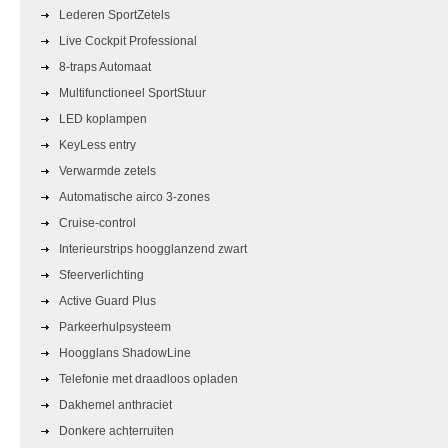
Lederen SportZetels
Live Cockpit Professional
8-traps Automaat
Multifunctioneel SportStuur
LED koplampen
KeyLess entry
Verwarmde zetels
Automatische airco 3-zones
Cruise-control
Interieurstrips hoogglanzend zwart
Sfeerverlichting
Active Guard Plus
Parkeerhulpsysteem
Hoogglans ShadowLine
Telefonie met draadloos opladen
Dakhemel anthraciet
Donkere achterruiten