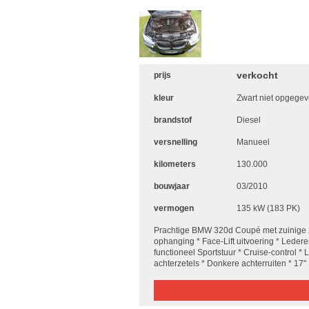
verkocht
prijs
kleur
Zwart niet opgege
brandstof
Diesel
versnelling
Manueel
kilometers
130.000
bouwjaar
03/2010
vermogen
135 kW (183 PK)
Prachtige BMW 320d Coupé met zuinige 2
ophanging * Face-Lift uitvoering * Leder
functioneel Sportstuur * Cruise-control *
achterzetels * Donkere achterruiten * 1