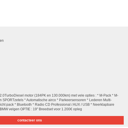
ven
.0TurboDiesel motor (184PK en 130.000km) met vele opties : * M-Pack * M-
en SPORTzetels * Automatische airco * Parkeersensoren * Lederen Multi-
 Licht pack * Bluetooth * Radio CD Professional / AUX / USB * Neerklapbare
7" BMW velgen OPTIE : 19" Breedset voor 1.200€ opleg
contacteer ons