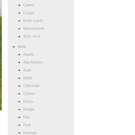
Cabrio
Coupé
lichte vracht
Monovolume
SUV / 4×4
Merk
Abarth
Alfa Romeo
Audi
BMW
Chevrolet
Citroen
Dacia
Dodge
Fiat
Ford
Huyndai