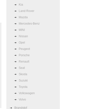
Kia
Land Rover
Mazda
Mercedes-Benz
MINI
Nissan
Opel
Peugeot
Porsche
Renault
Seat
Skoda
Suzuki
Toyota
Volkswagen
Volvo
Brandstof