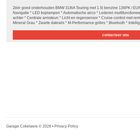
Zéér goed onderhouden BMW 318iA Touring met 1.5i benzine 136PK / EUR
Navigatie * LED koplampen * Automatische airco * Lederen multifunctioneel
achter * Centrale armsteun * Licht en regensensor * Cruise-control met remf
Mineral Grau * Zwarte dakrails * M-Performance grilles * Bluetooth * Intell
contacteer ons
Garage Cokelaere
© 2026 •
Privacy Policy