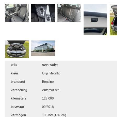
verkocht
prijs
kleur
Grijs Metallic
brandstof
Benzine
versnelling
Automatisch
kilometers
128.000
bouwjaar
09/2018
vermogen
100 kW (136 PK)