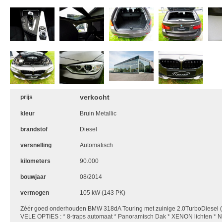
verkocht
prijs
kleur
Bruin Metallic
brandstof
Diesel
versnelling
Automatisch
kilometers
90.000
bouwjaar
08/2014
vermogen
105 kW (143 PK)
Zéér goed onderhouden BMW 318dA Touring met zuinige 2.0TurboDiesel
VELE OPTIES : * 8-traps automaat * Panoramisch Dak * XENON lichten * Na