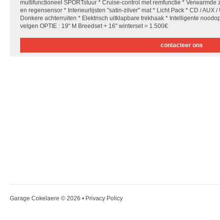
multifunctioneel SPORTstuur * Cruise-control met remfunctie * Verwarmde z
en regensensor * Interieurlijsten "satin-zilver" mat * Licht Pack * CD / AUX 
Donkere achterruiten * Elektrisch uitklapbare trekhaak * Intelligente noo
velgen OPTIE : 19" M Breedset + 16" winterset = 1.500€
contacteer ons
Garage Cokelaere
© 2026 •
Privacy Policy