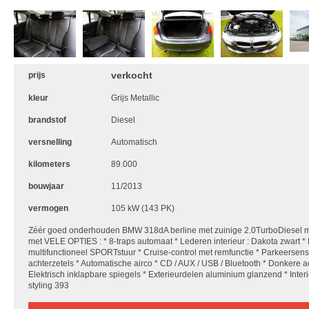
verkocht
prijs
kleur
Grijs Metallic
brandstof
Diesel
versnelling
Automatisch
kilometers
89.000
bouwjaar
11/2013
vermogen
105 kW (143 PK)
Zéér goed onderhouden BMW 318dA berline met zuinige 2.0TurboDiesel
met VELE OPTIES : * 8-traps automaat * Lederen interieur : Dakota zwart *
multifunctioneel SPORTstuur * Cruise-control met remfunctie * Parkeersen
achterzetels * Automatische airco * CD / AUX / USB / Bluetooth * Donkere ac
Elektrisch inklapbare spiegels * Exterieurdelen aluminium glanzend * Interi
styling 393