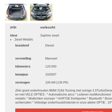
verkocht
prijs
kleur
Saphire zwart
Zwart Metallic
brandstof
Diesel
versnelling
Manueel
kilometers
120.000
bouwjaar
10/2007
vermogen
100 kW (136 PK)
Zéér goed onderhouden BMW 318d Touring met zuinige 2.0TurboDie
en met VELE OPTIES : * Automatische airco * Lederen multifunctioneel s
metallic * Mistlichten vooraan * HARTGE frontspoiler * Bluetooth * Bo
achterruiten * Volledige onderhoudshistoriek in onze atelier OPTIE : 1