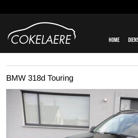
Home
Dien
BMW 318d Touring