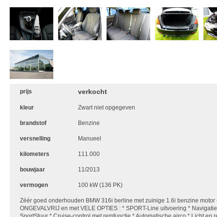
verkocht
prijs
kleur
Zwart niet opgegeven
brandstof
Benzine
versnelling
Manueel
kilometers
111.000
bouwjaar
11/2013
vermogen
100 kW (136 PK)
Zéér goed onderhouden BMW 316i berline met zuinige 1.6i benzine motor
ONGEVALVRIJ en met VELE OPTIES : * SPORT-Line uitvoering * Navigatie 
SportStuur * Cruise-control met remfunctie * Automatische airco * Licht en