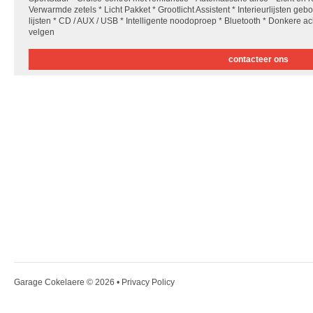
Verwarmde zetels * Licht Pakket * Grootlicht Assistent * Interieurlijsten g
lijsten * CD / AUX / USB * Intelligente noodoproep * Bluetooth * Donkere a
velgen
contacteer ons
Garage Cokelaere
© 2026 •
Privacy Policy