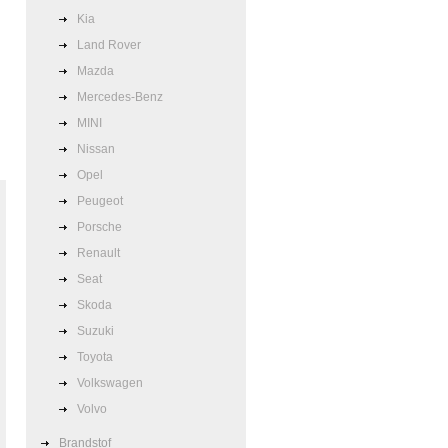
Kia
Land Rover
Mazda
Mercedes-Benz
MINI
Nissan
Opel
Peugeot
Porsche
Renault
Seat
Skoda
Suzuki
Toyota
Volkswagen
Volvo
Brandstof