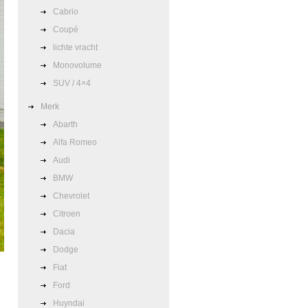
Cabrio
Coupé
lichte vracht
Monovolume
SUV / 4×4
Merk
Abarth
Alfa Romeo
Audi
BMW
Chevrolet
Citroen
Dacia
Dodge
Fiat
Ford
Huyndai