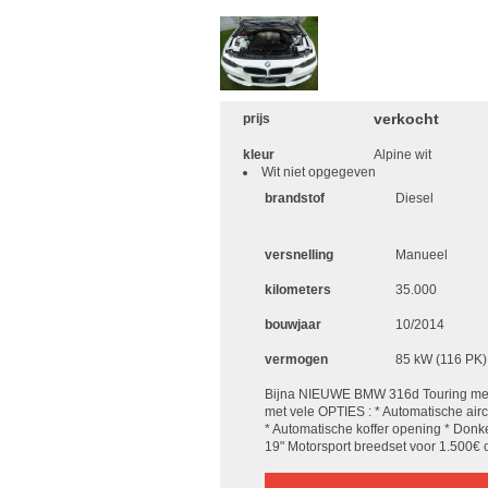
verkocht
prijs
kleur
Alpine wit
Wit niet opgegeven
brandstof
Diesel
versnelling
Manueel
kilometers
35.000
bouwjaar
10/2014
vermogen
85 kW (116 PK)
Bijna NIEUWE BMW 316d Touring met
met vele OPTIES : * Automatische air
* Automatische koffer opening * Donk
19" Motorsport breedset voor 1.500€ 