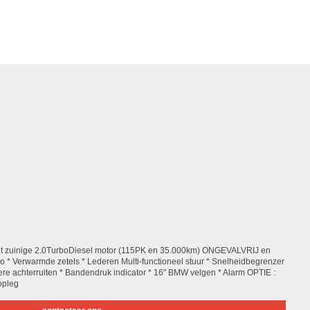
 zuinige 2.0TurboDiesel motor (115PK en 35.000km) ONGEVALVRIJ en
co * Verwarmde zetels * Lederen Multi-functioneel stuur * Snelheidbegrenzer
ere achterruiten * Bandendruk indicator * 16" BMW velgen * Alarm OPTIE :
opleg