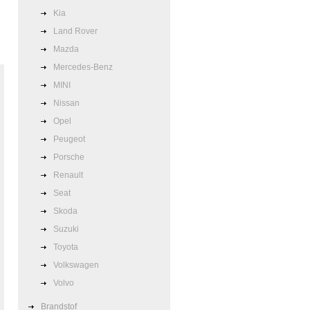
Kia
Land Rover
Mazda
Mercedes-Benz
MINI
Nissan
Opel
Peugeot
Porsche
Renault
Seat
Skoda
Suzuki
Toyota
Volkswagen
Volvo
Brandstof