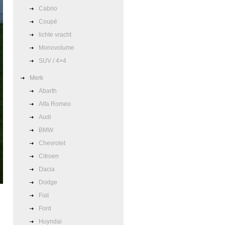
Cabrio
Coupé
lichte vracht
Monovolume
SUV / 4×4
Merk
Abarth
Alfa Romeo
Audi
BMW
Chevrolet
Citroen
Dacia
Dodge
Fiat
Ford
Huyndai