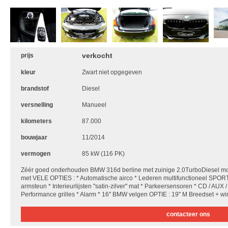
verkocht
prijs
kleur
Zwart niet opgegeven
brandstof
Diesel
versnelling
Manueel
kilometers
87.000
bouwjaar
11/2014
vermogen
85 kW (116 PK)
Zéér goed onderhouden BMW 316d berline met zuinige 2.0TurboDiesel 
met VELE OPTIES : * Automatische airco * Lederen multifunctioneel SPORT
armsteun * Interieurlijsten "satin-zilver" mat * Parkeersensoren * CD / AUX 
Performance grilles * Alarm * 16" BMW velgen OPTIE : 19" M Breedset + wi
contacteer ons