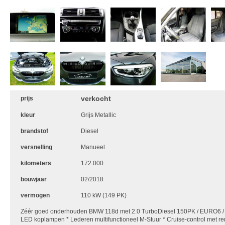
verkocht
prijs
kleur
Grijs Metallic
brandstof
Diesel
versnelling
Manueel
kilometers
172.000
bouwjaar
02/2018
vermogen
110 kW (149 PK)
Zéér goed onderhouden BMW 118d met 2.0 TurboDiesel 150PK / EURO6 /
LED koplampen * Lederen multifunctioneel M-Stuur * Cruise-control met re