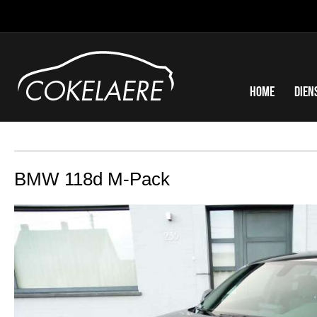
Home
Dien
BMW 118d M-Pack