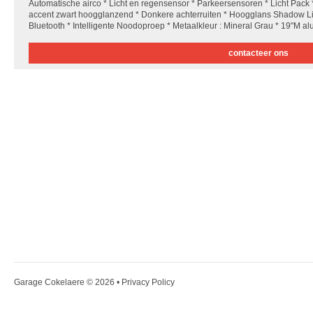
Automatische airco * Licht en regensensor * Parkeersensoren * Licht Pack * 
accent zwart hoogglanzend * Donkere achterruiten * Hoogglans Shadow Lin
Bluetooth * Intelligente Noodoproep * Metaalkleur : Mineral Grau * 19"M al
contacteer ons
Garage Cokelaere
© 2026 •
Privacy Policy