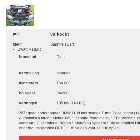
verkocht
prijs
kleur
Saphire zwart
Zwart Metallic
brandstof
Diesel
versnelling
Manueel
kilometers
160.000
bouwjaar
04/2008
vermogen
105 kW (143 PK)
Zéér goed onderhouden BMW 118d met zuinige TurboDiesel motor (143
Automatisch airco * Metaalkleur : saphire zwart metallic * Boordcompute
vooraan * Zilver interieurlijsten * Start/Stop systeem * Diesel Partikel Fi
onderhoudshistoriek OPTIE : 18" velgen voor 1.000€ opleg