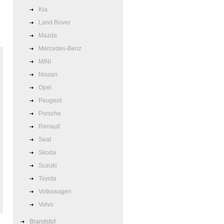
Kia
Land Rover
Mazda
Mercedes-Benz
MINI
Nissan
Opel
Peugeot
Porsche
Renault
Seat
Skoda
Suzuki
Toyota
Volkswagen
Volvo
Brandstof