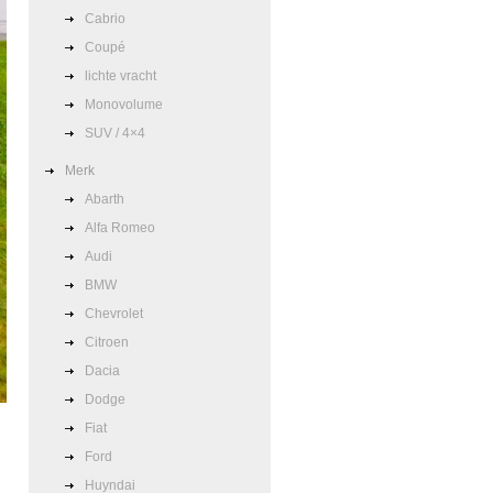
Cabrio
Coupé
lichte vracht
Monovolume
SUV / 4×4
Merk
Abarth
Alfa Romeo
Audi
BMW
Chevrolet
Citroen
Dacia
Dodge
Fiat
Ford
Huyndai