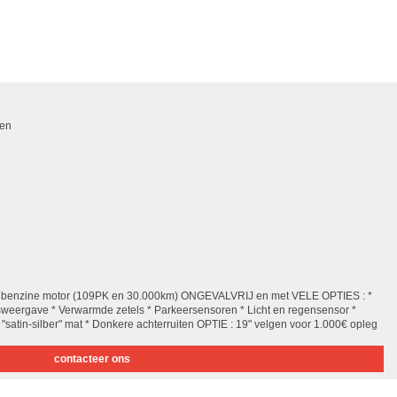
ven
5 benzine motor (109PK en 30.000km) ONGEVALVRIJ en met VELE OPTIES : *
weergave * Verwarmde zetels * Parkeersensoren * Licht en regensensor *
 "satin-silber" mat * Donkere achterruiten OPTIE : 19" velgen voor 1.000€ opleg
contacteer ons