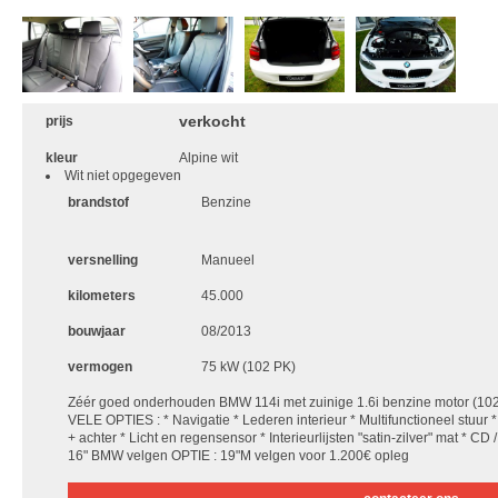
verkocht
prijs
kleur
Alpine wit
Wit niet opgegeven
brandstof
Benzine
versnelling
Manueel
kilometers
45.000
bouwjaar
08/2013
vermogen
75 kW (102 PK)
Zéér goed onderhouden BMW 114i met zuinige 1.6i benzine motor (
VELE OPTIES : * Navigatie * Lederen interieur * Multifunctioneel stuur
+ achter * Licht en regensensor * Interieurlijsten "satin-zilver" mat * CD
16" BMW velgen OPTIE : 19"M velgen voor 1.200€ opleg