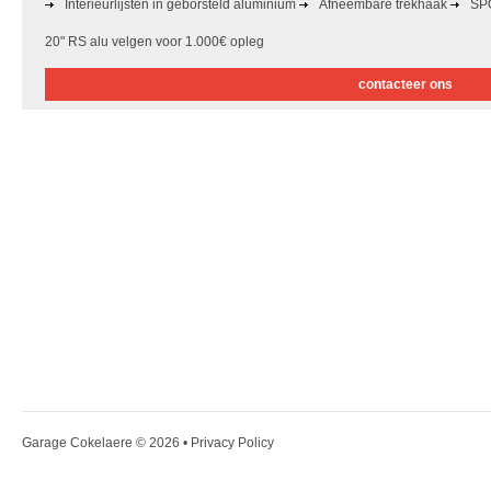
Interieurlijsten in geborsteld aluminium
Afneembare trekhaak
SP
20" RS alu velgen voor 1.000€ opleg
contacteer ons
Garage Cokelaere
© 2026 •
Privacy Policy