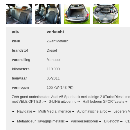
verkocht
prijs
kleur
Zwart Metallic
brandstof
Diesel
versnelling
Manueel
kilometers
119.000
bouwjaar
05/2011
vermogen
105 kW (143 PK)
Zéér goed onderhouden Audi A5 Sportback met zuinige 2.0TurboDiesel 
met VELE OPTIES :
S-LINE uitvoering
Half lederen SPORTzetels
Navigatie
Multi Media Interface
Automatische airco
Lederen Mu
Metaalkleur : lavagrijs metallic
Parkeersensoren
Bluetooth
CD