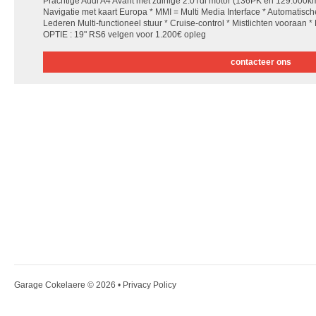
Prachtige Audi A4 Avant met zuinige 2.0Tdi motor (136PK en 129.000k
Navigatie met kaart Europa * MMI = Multi Media Interface * Automatisc
Lederen Multi-functioneel stuur * Cruise-control * Mistlichten vooraan * D
OPTIE : 19" RS6 velgen voor 1.200€ opleg
contacteer ons
Garage Cokelaere
© 2026 •
Privacy Policy