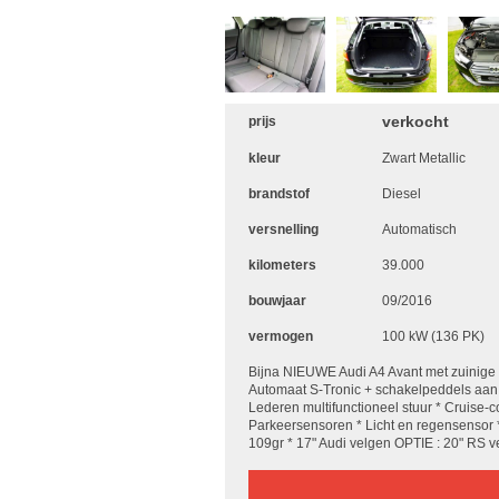
verkocht
prijs
kleur
Zwart Metallic
brandstof
Diesel
versnelling
Automatisch
kilometers
39.000
bouwjaar
09/2016
vermogen
100 kW (136 PK)
Bijna NIEUWE Audi A4 Avant met zuinig
Automaat S-Tronic + schakelpeddels aan st
Lederen multifunctioneel stuur * Cruise-
Parkeersensoren * Licht en regensensor *
109gr * 17" Audi velgen OPTIE : 20" RS 