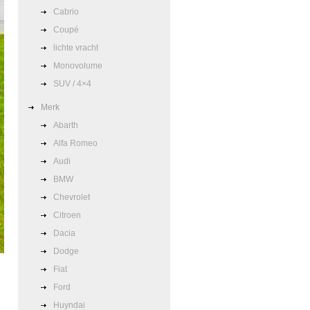
Cabrio
Coupé
lichte vracht
Monovolume
SUV / 4×4
Merk
Abarth
Alfa Romeo
Audi
BMW
Chevrolet
Citroen
Dacia
Dodge
Fiat
Ford
Huyndai