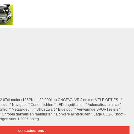
e 2.0Tdi motor (136PK en 39.000km) ONGEVALVRIJ en met VELE OPTIES : *
uur * Navigatie * Xenon lichten * LED dagrijlichten * Automatische airco *
control * Metaalkleur : mythos zwart * Bluetooth * Verwarmde SPORTzetels *
 Chroom dakrails en raamlijsten * Donkere achterruiten * Lage CO2-uitstoot =
velgen voor 1.200€ opleg
contacteer ons