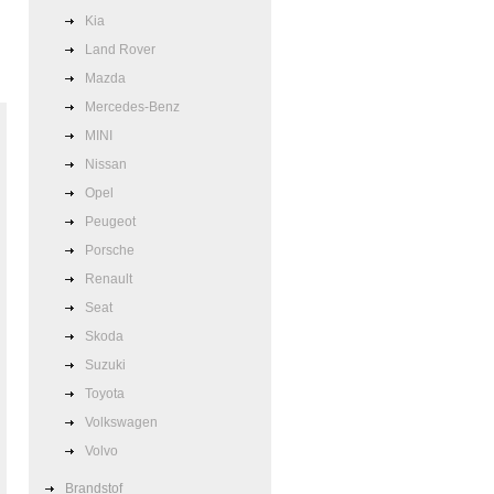
Kia
Land Rover
Mazda
Mercedes-Benz
MINI
Nissan
Opel
Peugeot
Porsche
Renault
Seat
Skoda
Suzuki
Toyota
Volkswagen
Volvo
Brandstof