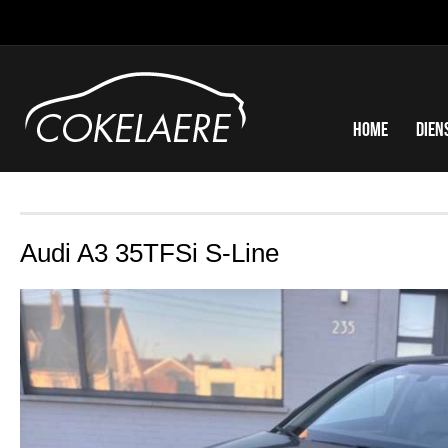
Home
Dien
Audi A3 35TFSi S-Line