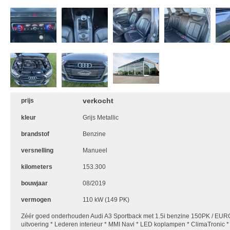
verkocht
prijs
kleur
Grijs Metallic
brandstof
Benzine
versnelling
Manueel
kilometers
153.300
bouwjaar
08/2019
vermogen
110 kW (149 PK)
Zéér goed onderhouden Audi A3 Sportback met 1.5i benzine 150PK / EUR
uitvoering * Lederen interieur * MMI Navi * LED koplampen * ClimaTronic * 