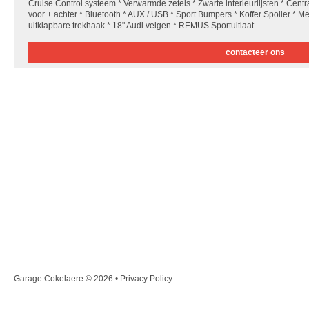
Cruise Control systeem * Verwarmde zetels * Zwarte interieurlijsten * Cen
voor + achter * Bluetooth * AUX / USB * Sport Bumpers * Koffer Spoiler * Me
uitklapbare trekhaak * 18" Audi velgen * REMUS Sportuitlaat
contacteer ons
Garage Cokelaere
© 2026 •
Privacy Policy