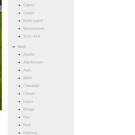
Cabrio
Coupé
lichte vracht
Monovolume
SUV / 4×4
Merk
Abarth
Alfa Romeo
Audi
BMW
Chevrolet
Citroen
Dacia
Dodge
Fiat
Ford
Huyndai