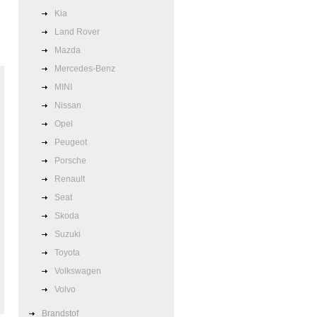
Kia
Land Rover
Mazda
Mercedes-Benz
MINI
Nissan
Opel
Peugeot
Porsche
Renault
Seat
Skoda
Suzuki
Toyota
Volkswagen
Volvo
Brandstof