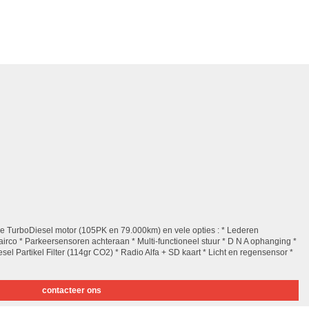
ge TurboDiesel motor (105PK en 79.000km) en vele opties : * Lederen
irco * Parkeersensoren achteraan * Multi-functioneel stuur * D N A ophanging *
sel Partikel Filter (114gr CO2) * Radio Alfa + SD kaart * Licht en regensensor *
contacteer ons