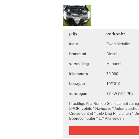
verkocht
prijs
kleur
Zwart Metallic
brandstof
Diesel
versnelling
Manueel
kilometers
79.000
bouwjaar
10/2010
vermogen
77 kW (105 PK)
Prachtige Alfa Romeo Giulietta met zuini
SPORTzetels * Navigatie * Automatische a
Cruise-control * LED Dag Rij Lichten * Die
Boordcomputer * 17" Alfa velgen